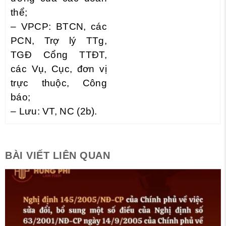
thể;
– VPCP: BTCN, các
PCN, Trợ lý TTg,
TGĐ Cổng TTĐT,
các Vụ, Cục, đơn vị
trực thuộc, Công
báo;
– Lưu: VT, NC (2b).
BÀI VIẾT LIÊN QUAN