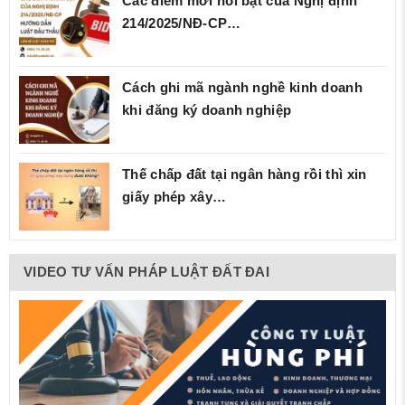
Các điểm mới nổi bật của Nghị định
214/2025/NĐ‑CP…
Cách ghi mã ngành nghề kinh doanh
khi đăng ký doanh nghiệp
Thế chấp đất tại ngân hàng rồi thì xin
giấy phép xây…
VIDEO TƯ VẤN PHÁP LUẬT ĐẤT ĐAI