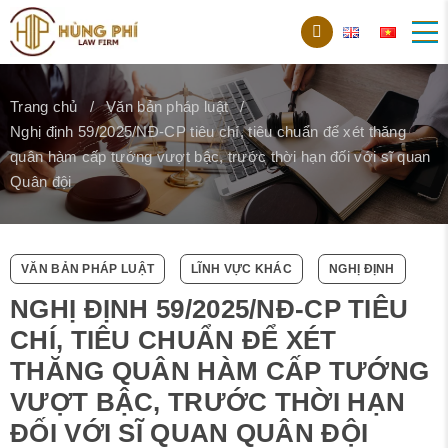
Trang chủ
Văn bản pháp luật
Nghị định 59/2025/NĐ-CP tiêu chí, tiêu chuẩn để xét thăng
quân hàm cấp tướng vượt bậc, trước thời hạn đối với sĩ quan
Quân đội
VĂN BẢN PHÁP LUẬT
LĨNH VỰC KHÁC
NGHỊ ĐỊNH
NGHỊ ĐỊNH 59/2025/NĐ-CP TIÊU
CHÍ, TIÊU CHUẨN ĐỂ XÉT
THĂNG QUÂN HÀM CẤP TƯỚNG
VƯỢT BẬC, TRƯỚC THỜI HẠN
ĐỐI VỚI SĨ QUAN QUÂN ĐỘI