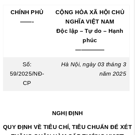
CHÍNH PHỦ
CỘNG HÒA XÃ HỘI CHỦ
——-
NGHĨA VIỆT NAM
Độc lập – Tự do – Hạnh
phúc
—————
Số:
Hà Nội, ngày 03 tháng 3
59/2025/NĐ-
năm 2025
CP
NGHỊ ĐỊNH
QUY ĐỊNH VỀ TIÊU CHÍ, TIÊU CHUẨN ĐỂ XÉT