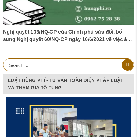
Nghị quyết 133/NQ-CP của Chính phủ sửa đổi, bổ
sung Nghị quyết 60/NQ-CP ngày 16/6/2021 về việc áp
dụng cơ chế đặc thù trong cấp phép khai thác khoáng
sản làm vật liệu xây dựng thông thường cung cấp
cho Dự án đầu tư xây dựng một số đoạn đường bộ
cao tốc trên tuyến Bắc – Nam phía Đông, giai đoạn
2017-2020 (đã khởi công và sắp khởi công)
LUẬT HÙNG PHÍ - TƯ VẤN TOÀN DIỆN PHÁP LUẬT
VÀ THAM GIA TỐ TỤNG