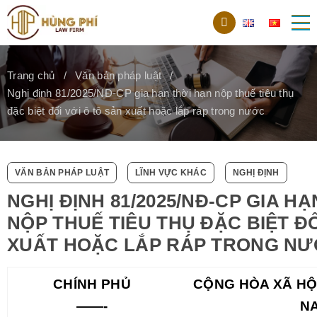
Trang chủ
Văn bản pháp luật
Nghị định 81/2025/NĐ-CP gia hạn thời hạn nộp thuế tiêu thụ
đặc biệt đối với ô tô sản xuất hoặc lắp ráp trong nước
VĂN BẢN PHÁP LUẬT
LĨNH VỰC KHÁC
NGHỊ ĐỊNH
NGHỊ ĐỊNH 81/2025/NĐ-CP GIA H
NỘP THUẾ TIÊU THỤ ĐẶC BIỆT ĐỐ
XUẤT HOẶC LẮP RÁP TRONG N
CHÍNH PHỦ
CỘNG HÒA XÃ HỘI
——-
N