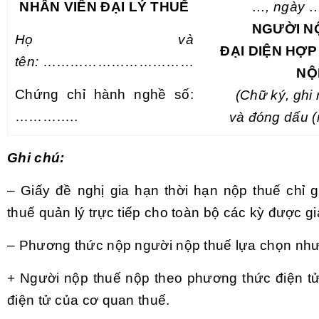
NHÂN VIÊN ĐẠI LÝ THUẾ
…, ngày
NGƯỜI N
Họ và
ĐẠI DIỆN HỢ
tên:
……………………………
NỘ
Chứng chỉ hành nghề số:
(Chữ
ký, ghi
…………..
và đóng dấu (
Ghi chú:
– Giấy đề nghị gia hạn thời hạn nộp thuế chỉ 
thuế quản lý trực tiếp cho toàn bộ các kỳ được gi
– Phương thức nộp người nộp thuế lựa chọn như
+ Người nộp thuế nộp theo phương thức điện tử 
điện tử của cơ quan thuế.