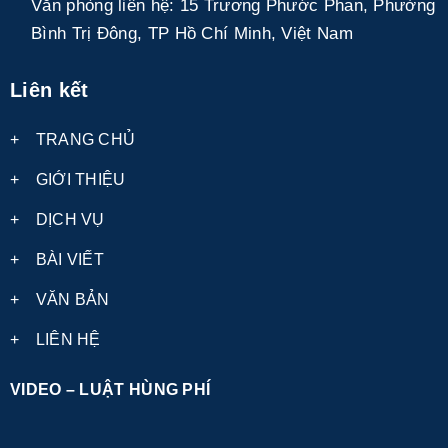
Văn phòng liên hệ:
15 Trương Phước Phan, Phường
Bình Trị Đông, TP Hồ Chí Minh, Việt Nam
Liên kết
+
TRANG CHỦ
+
GIỚI THIỆU
+
DỊCH VỤ
+
BÀI VIẾT
+
VĂN BẢN
+
LIÊN HỆ
VIDEO – LUẬT HÙNG PHÍ