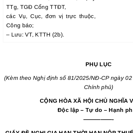
TTg, TGĐ Cổng TTĐT,
các Vụ, Cục, đơn vị trực thuộc,
Công báo;
– Lưu: VT, KTTH (2b).
PHỤ LỤC
(Kèm theo Nghị định số 81/2025/NĐ-CP ngày 02
Chính phủ)
CỘNG HÒA XÃ HỘI CHỦ NGHĨA 
Độc lập – Tự do – Hạnh p
—————-
GIẤY ĐỀ NGHỊ GIA HẠN THỜI HẠN NỘP THUẾ