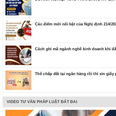
Các điểm mới nổi bật của Nghị định 214/
Cách ghi mã ngành nghề kinh doanh khi đ
Thế chấp đất tại ngân hàng rồi thì xin giấ
VIDEO TƯ VẤN PHÁP LUẬT ĐẤT ĐAI