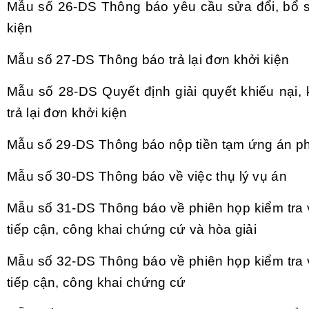
Mẫu số 26-DS
Th
ông báo yêu c
ầu sửa đổi, bổ 
kiện
Mẫu số 27-DS
Th
ông báo tr
ả lại đơn khởi kiện
Mẫu số 28-DS
Quyết định giải quyết khiếu nại, 
trả lại đơn khởi kiện
Mẫu số 29-DS
Th
ông báo n
ộp tiền tạm ứng
án ph
Mẫu số 30-DS
Th
ông báo v
ề việc thụ l
ý v
ụ
án
Mẫu số 31-DS
Th
ông báo v
ề phi
ên h
ọp kiểm tra 
tiếp cận, c
ông khai ch
ứng cứ v
à hòa gi
ải
Mẫu số 32-DS
Th
ông báo v
ề phi
ên h
ọp kiểm tra 
tiếp cận, c
ông khai ch
ứng cứ