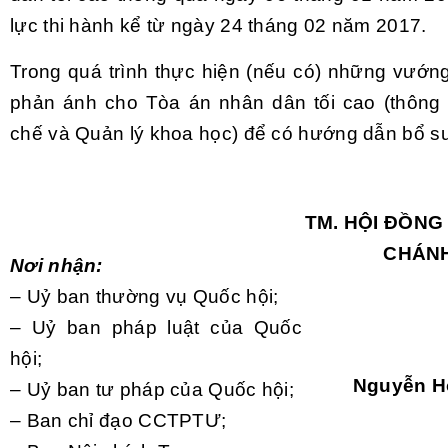
lực thi h
ành k
ể từ ng
ày 24 tháng 02 năm 2017.
Trong quá trình th
ực hiện (nếu c
ó) nh
ững vướng
phản
ánh cho Tòa án nhân dân t
ối cao (th
ông
ch
ế v
à Qu
ản l
ý khoa h
ọc) để c
ó hư
ớng dẫn bổ su
TM. H
ỘI ĐỒNG
CHÁN
Nơi nh
ận:
– U
ỷ ban thường vụ Quốc hội;
– U
ỷ ban ph
áp luật
của Quốc
hội;
Nguy
ễn H
– U
ỷ ban tư ph
áp c
ủa Quốc hội;
– Ban ch
ỉ đạo CCTPTƯ;