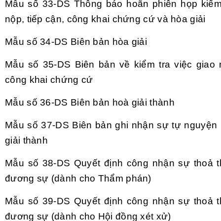
Mẫu số 33-DS
Th
ông báo hoãn phiên h
ọp kiểm
nộp, tiếp cận, c
ông khai ch
ứng cứ v
à hòa gi
ải
Mẫu số 34-DS
Bi
ên b
ản h
òa gi
ải
Mẫu số 35-DS
Bi
ên b
ản về kiểm tra việc giao 
c
ông khai ch
ứng cứ
Mẫu số 36-DS
Bi
ên b
ản ho
à gi
ải th
ành
Mẫu số 37-DS
Bi
ên b
ản ghi nhận sự tự nguyện 
gi
ải th
ành
Mẫu số 38-DS
Quyết định c
ông nh
ận sự thoả 
đương s
ự (d
ành cho Th
ẩm ph
án)
Mẫu số 39-DS
Quyết định c
ông nh
ận sự thoả 
đương s
ự (d
ành cho H
ội đồng x
ét x
ử)