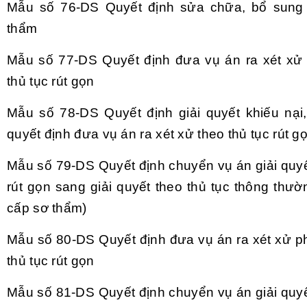
Mẫu số 76-DS
Quyết định sửa chữa, bổ sun
th
ẩm
Mẫu số 77-DS
Quyết định đưa vụ
án ra xét x
ử
thủ tục r
út g
ọn
Mẫu số 78-DS
Quyết định giải quyết khiếu nại,
quyết định đưa vụ
án ra xét x
ử theo thủ tục r
út g
Mẫu số 79-DS
Quyết định chuyển vụ
án gi
ải quy
r
út g
ọn sang giải quyết theo thủ tục th
ông thư
ờn
c
ấp sơ thẩm)
Mẫu số 80-DS
Quyết định đưa vụ
án ra xét x
ử p
thủ tục r
út g
ọn
Mẫu số 81-DS
Quyết định chuyển vụ
án gi
ải quy