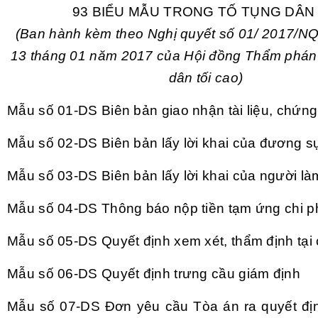
93 BIỂU MẪU TRONG TỐ TỤNG DÂN
(Ban hành kèm theo Ngh
ị quyết số 01/ 2017/
13 tháng 01 năm 2017 c
ủa Hội đồng Thẩm ph
án
dân t
ối cao)
Mẫu số 01-DS
Bi
ên b
ản giao nhận t
ài li
ệu, chứng
Mẫu số 02-DS
Bi
ên b
ản lấy lời khai của đương s
Mẫu số 03-DS
Bi
ên b
ản lấy lời khai của người l
à
Mẫu số 04-DS
Th
ông báo n
ộp tiền tạm ứng chi p
Mẫu số 05-DS
Quyết định xem x
ét, th
ẩm định tại
Mẫu số 06-DS
Quyết định trưng cầu gi
ám đ
ịnh
Mẫu số 07-DS
Đơn y
êu c
ầu T
òa án ra quy
ết đị