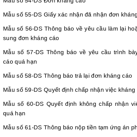
Mẫu số 54-DS
Đơn kh
áng cáo
Mẫu số 55-DS
Giấy x
ác nh
ận đ
ã nh
ận đơn kh
án
Mẫu số 56-DS
Th
ông báo v
ề y
êu c
ầu l
àm l
ại ho
sung đơn kh
áng cáo
Mẫu số 57-DS
Th
ông báo v
ề y
êu c
ầu tr
ình bà
cáo quá h
ạn
Mẫu số 58-DS
Th
ông báo tr
ả lại đơn kh
áng cáo
Mẫu số 59-DS
Quyết định chấp nhận việc kh
áng 
Mẫu số 60-DS
Quyết định kh
ông ch
ấp nhận vi
quá h
ạn
Mẫu số 61-DS
Th
ông báo n
ộp tiền tạm ứng
án ph