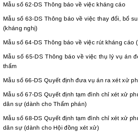
Mẫu số 62-DS
Th
ông báo v
ề việc kh
áng cáo
Mẫu số 63-DS
Th
ông báo v
ề việc thay đổi, bổ s
(kháng ngh
ị)
Mẫu số 64-DS
Th
ông báo v
ề việc r
út kháng cáo 
Mẫu số 65-DS
Th
ông báo v
ề việc thụ l
ý v
ụ
án đ
th
ẩm
Mẫu số 66-DS
Quyết định đưa vụ
án ra xét x
ử ph
Mẫu số 67-DS
Quyết định tạm đ
ình ch
ỉ x
ét x
ử ph
dân s
ự (d
ành cho Th
ẩm ph
án)
Mẫu số 68-DS
Quyết định tạm đ
ình ch
ỉ x
ét x
ử ph
dân s
ự (d
ành cho H
ội đồng x
ét x
ử)