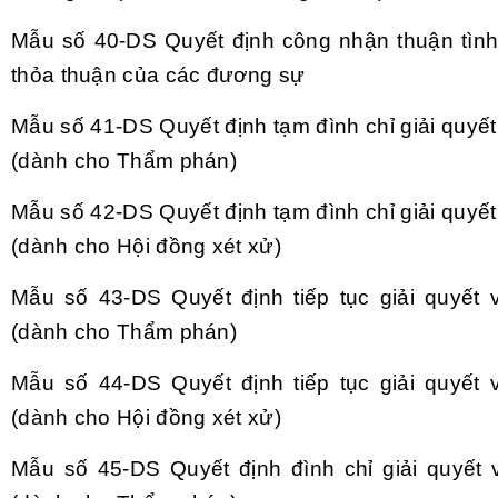
Mẫu số 40-DS
Quyết định c
ông nh
ận thuận t
ình
thỏa thuận của c
ác đương s
ự
Mẫu số 41-DS
Quyết định tạm đ
ình ch
ỉ giải quyế
(d
ành cho Th
ẩm ph
án)
Mẫu số 42-DS
Quyết định tạm đ
ình ch
ỉ giải quyế
(d
ành cho H
ội đồng x
ét x
ử)
Mẫu số 43-DS
Quyết định tiếp tục giải quyết
(d
ành cho Th
ẩm ph
án)
Mẫu số 44-DS
Quyết định tiếp tục giải quyết
(d
ành cho H
ội đồng x
ét x
ử)
Mẫu số 45-DS
Quyết định đ
ình ch
ỉ giải quyết