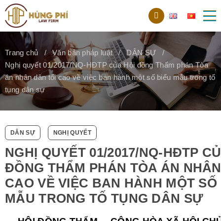
Trang chủ
Văn bản pháp luật
DÂN SỰ
Nghị quyết 01/2017/NQ-HĐTP của Hội đồng Thẩm phán Tòa
án nhân dân tối cao về việc ban hành một số biểu mẫu trong tố
tụng dân sự
DÂN SỰ
NGHỊ QUYẾT
NGHỊ QUYẾT 01/2017/NQ-HĐTP CỦ
ĐỒNG THẨM PHÁN TÒA ÁN NHÂN
CAO VỀ VIỆC BAN HÀNH MỘT SỐ
MẪU TRONG TỐ TỤNG DÂN SỰ