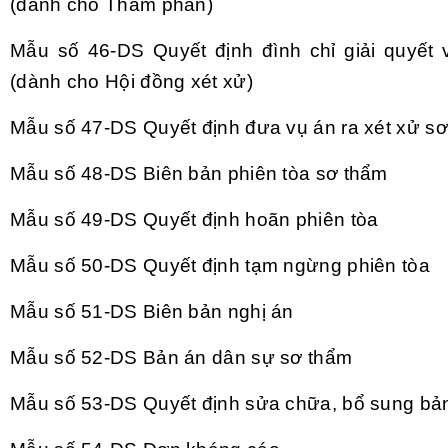
(d
ành cho Th
ẩm ph
án)
Mẫu số 46-DS
Quyết định đ
ình ch
ỉ giải quyết
(d
ành cho H
ội đồng x
ét x
ử)
Mẫu số 47-DS
Quyết định đưa vụ
án ra xét x
ử sơ
Mẫu số 48-DS
Bi
ên b
ản phi
ên tòa sơ th
ẩm
Mẫu số 49-DS
Quyết định ho
ãn phiên tòa
Mẫu số 50-DS
Quyết định tạm ngừng phi
ên tòa
Mẫu số 51-DS
Bi
ên b
ản nghị
án
Mẫu số 52-DS
Bản
án dân s
ự sơ thẩm
Mẫu số 53-DS
Quyết định sửa chữa, bổ sung b