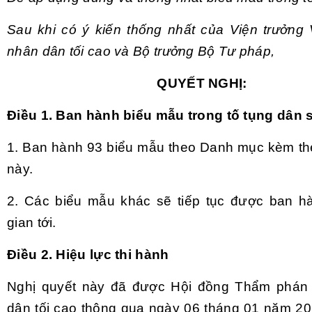
Sau khi có ý kiến thống nhất của Viện trưởng 
nhân dân tối cao và Bộ trưởng Bộ Tư pháp,
QUYẾT NGHỊ:
Điều 1. Ban hành biểu mẫu trong tố tụng dân 
1. Ban hành 93 biểu mẫu theo Danh mục kèm th
này.
2. Các biểu mẫu khác sẽ tiếp tục được ban hà
gian tới.
Điều 2. Hiệu lực thi hành
Ngh
ị quyết n
ày đã đư
ợc Hội đồng Thẩm ph
án
dân t
ối cao th
ông qua ngày 06 tháng 01 năm 20