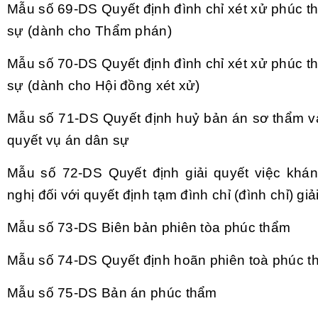
Mẫu số 69-DS
Quyết định đ
ình ch
ỉ x
ét x
ử ph
úc t
s
ự (d
ành cho Th
ẩm ph
án)
Mẫu số 70-DS
Quyết định đ
ình ch
ỉ x
ét x
ử ph
úc t
s
ự (d
ành cho H
ội đồng x
ét x
ử)
Mẫu số 71-DS
Quyết định huỷ bản
án sơ th
ẩm v
quyết vụ
án dân s
ự
Mẫu số 72-DS
Quyết định giải quyết việc kh
án
ngh
ị đối với quyết định tạm đ
ình ch
ỉ (đ
ình ch
ỉ) gi
Mẫu số 73-DS
Bi
ên b
ản phi
ên tòa phúc th
ẩm
Mẫu số 74-DS
Quyết định ho
ãn phiên toà phúc t
Mẫu số 75-DS
Bản
án phúc th
ẩm