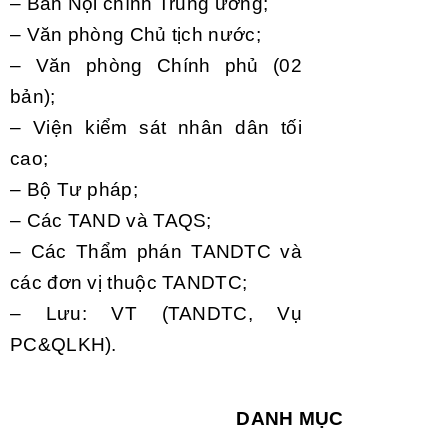
– Ban N
ội ch
ính Trung ương;
– Văn phòng Ch
ủ tịch nước;
– Văn phòng Chính ph
ủ (02
bản);
– Vi
ện kiểm s
át nhân dân t
ối
cao;
– B
ộ Tư ph
áp;
– Các TAND và TAQS;
– Các Th
ẩm ph
án TANDTC và
các đơn v
ị thuộc TANDTC;
– Lưu: VT (TANDTC, V
ụ
PC&QLKH).
DANH MỤC