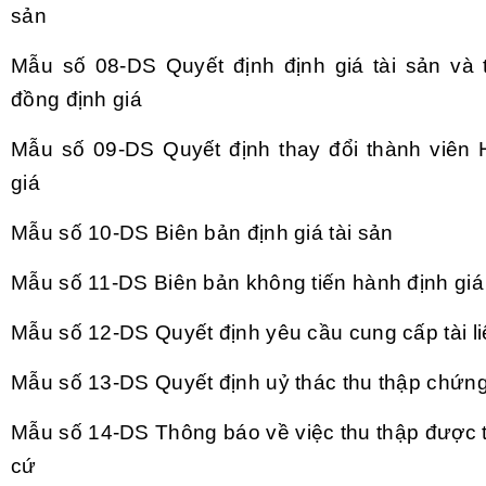
s
ản
Mẫu số 08-DS
Quyết định định gi
á tài s
ản v
à 
đồng định gi
á
Mẫu số 09-DS
Quyết định thay đổi th
ành viên 
gi
á
Mẫu số 10-DS
Bi
ên b
ản định gi
á tài s
ản
Mẫu số 11-DS
Bi
ên b
ản kh
ông ti
ến h
ành đ
ịnh gi
á
Mẫu số 12-DS
Quyết định y
êu c
ầu cung cấp t
ài li
Mẫu số 13-DS
Quyết định uỷ th
ác thu th
ập chứn
Mẫu số 14-DS
Th
ông báo v
ề việc thu thập được 
cứ