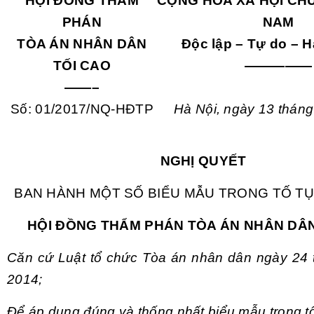
HỘI ĐỒNG THẨM
CỘNG HÒA XÃ HỘI CHỦ
PHÁN
NAM
TÒA ÁN NHÂN DÂN
Độc lập – Tự do – 
TỐI CAO
—————
——–
S
ố: 01/2017/NQ-HĐTP
Hà N
ội, ng
ày 13 thán
NGHỊ QUYẾT
BAN HÀNH MỘT SỐ BIỂU MẪU TRONG TỐ T
HỘI ĐỒNG THẨM PHÁN TÒA ÁN NHÂN DÂN
Căn cứ Luật tổ chức Tòa án nhân dân ngày 24
2014;
Để áp dụng đúng và thống nhất biểu mẫu trong tố