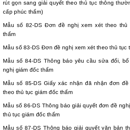
r
út g
ọn sang giải quyết theo thủ tục th
ông thư
ờn
c
ấp ph
úc th
ẩm)
Mẫu số 82-DS
Đơn đề nghị xem x
ét theo th
ủ 
thẩm
Mẫu số 83-DS
Đơn đề nghị xem x
ét theo th
ủ tục 
Mẫu số 84-DS
Th
ông báo yêu c
ầu sửa đổi, b
nghị gi
ám đ
ốc thẩm
Mẫu số 85-DS
Giấy x
ác nh
ận đ
ã nh
ận đơn đề
theo th
ủ tục gi
ám đ
ốc thẩm
Mẫu số 86-DS
Th
ông báo gi
ải quyết đơn đề ngh
th
ủ tục gi
ám đ
ốc thẩm
Mẫu số 87-DS
Th
ông báo gi
ải quyết văn bản t