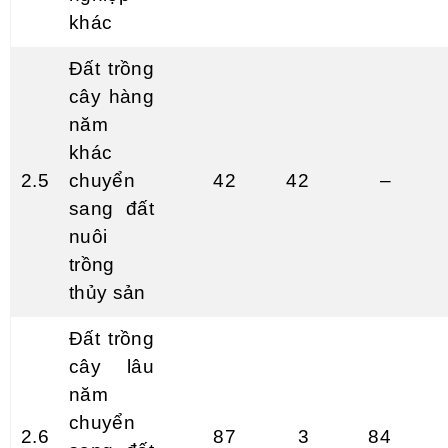
khác
Đất trồng
cây hàng
năm
khác
2.5
chuyển
42
42
–
sang đất
nuôi
trồng
thủy s
ả
n
Đất trồng
cây lâu
năm
chuyển
2.6
87
3
84