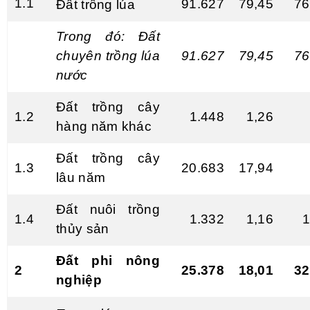
1.1
91.627
79,45
76
Đất trồng lúa
Trong đó: Đất
chuyên trồng
lú
a
9
1
.627
79,45
76
nước
Đất trồng cây
1.2
1.448
1,26
hàng năm khác
Đất trồng cây
1.3
20.683
17,94
lâu năm
Đất nuôi trồng
1.4
1.332
1,16
1
thủy sản
Đất phi nông
2
25.378
18,01
32
nghiệp