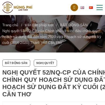
Trang chủ
Văn bản pháp luật
BẤT ĐỘNG SẢN
Nghị quyết 52/NQ-CP của Chính phủ về việc điều chỉnh quy
hoạch sử dụng đất đến năm 2020 và kế hoạch sử dụng đất kỳ
cuối (2016-2020) Thành phố Cần Thơ
BẤT ĐỘNG SẢN
NGHỊ QUYẾT
NGHỊ QUYẾT 52/NQ-CP CỦA CHÍNH
CHỈNH QUY HOẠCH SỬ DỤNG ĐẤT
HOẠCH SỬ DỤNG ĐẤT KỲ CUỐI (2
CẦN THƠ