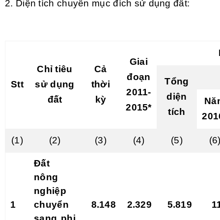
2. Diện tích chuyển mục đích sử dụng đất:
Giai
Chỉ tiêu
Cả
đoạn
T
ổ
ng
Stt
sử dụng
thời
2011-
diện
đất
kỳ
Nă
2015*
tích
201
(1)
(2)
(3)
(4)
(5)
(6
Đất
nông
nghiệp
1
chuyển
8.148
2.329
5.819
1
sang phi