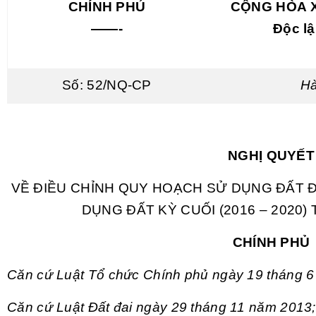
CHÍNH PHỦ
CỘNG HÒA X
——-
Độc l
Số:
52/NQ-CP
Hà
NGHỊ QUYẾT
VỀ ĐIỀU CHỈNH QUY HOẠCH SỬ DỤNG ĐẤT 
DỤNG ĐẤT KỲ CUỐI (2016 – 2020
CHÍNH PHỦ
Căn cứ Luật Tổ chức Chính phủ ngày 19 tháng 
Căn cứ Luật Đất đai ngày 29 tháng 11 năm 2013;