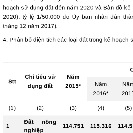
hoạch sử dụng đất đến năm 2020 và Bản đồ kế h
2020), tỷ lệ 1/50.000 do Ủy ban nhân dân th
tháng 12 năm 2017).
4. Phân bổ diện tích các loại đất trong kế hoạch
Chỉ tiêu sử
Năm
Stt
Năm
Nă
dụng đất
2015*
2016*
201
(1)
(2)
(3)
(4)
(5)
Đất nông
1
114.751
115.316
114.
nghiệp