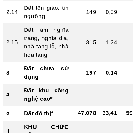
Đất tôn giáo, tín
2.14
149
0,59
ngưỡng
Đất làm nghĩa
trang, nghĩa địa,
2.15
315
1,24
nhà tang lễ, nhà
hỏa táng
Đất chưa sử
3
197
0,14
dụng
Đất khu công
4
nghệ cao*
5
47.078
33,41
59
Đất đô thị*
KHU CHỨC
II