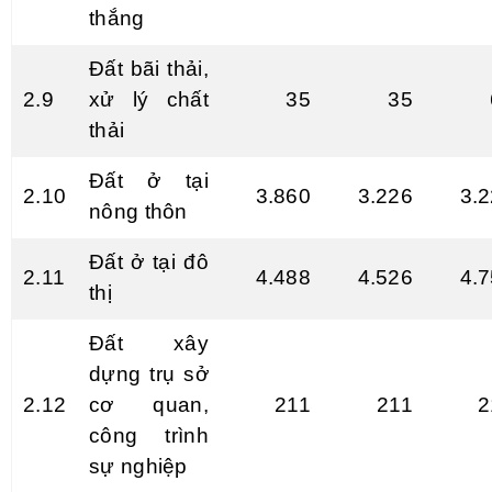
thắng
Đất bãi thải,
2.9
xử lý chất
35
35
thải
Đất
ở
tại
2.10
3.860
3.226
3.
nông thôn
Đất ở tại đô
2.11
4.488
4.526
4.
thị
Đất xây
dựng trụ sở
2.12
cơ quan,
211
211
2
công trình
sự nghiệp