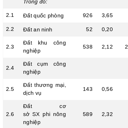
Trong đ
ó
:
2.1
926
3,65
Đất quốc phòng
2.2
52
0,20
Đất an ninh
Đất khu công
2.3
538
2,12
2
nghiệp
Đất cụm công
2.4
nghiệp
Đất thương mại,
2.5
143
0,56
dịch vụ
Đất cơ
2.6
sở
SX
phi nông
589
2,32
nghiệp