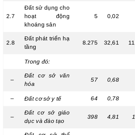
Đất sử dụng cho
2.7
hoạt động
5
0,02
khoáng s
ả
n
Đất phát triển hạ
2.8
8.275
32,61
11
tầng
Trong đ
ó
:
Đất cơ sở văn
–
57
0,68
hóa
–
64
0,78
Đất cơ sở y t
ế
Đất cơ sở giáo
–
398
4,8
1
1
dục v
à
đào tạo
Đất cơ sở thể