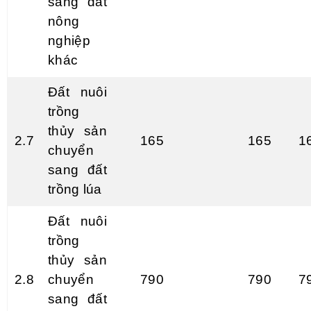
sang đất
nông
nghiệp
khác
Đất nuôi
trồng
thủy sản
2.7
165
165
1
chuyển
sang đất
trồng lúa
Đất nuôi
trồng
thủy sản
2.8
chuyển
790
790
7
sang đất