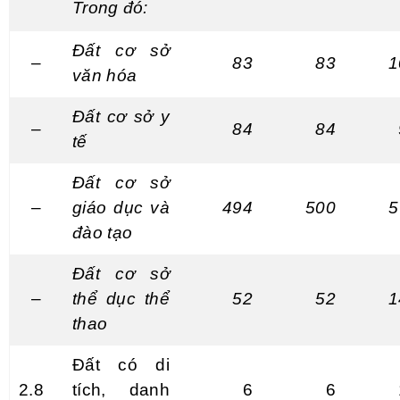
Trong đ
ó
:
Đất cơ sở
–
83
83
1
văn hóa
Đất cơ sở y
–
84
84
t
ế
Đất cơ sở
–
giáo dục và
494
500
5
đào tạo
Đất cơ sở
–
thể dục thể
52
52
1
thao
Đất có di
2.8
tích, danh
6
6