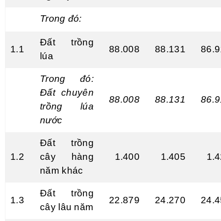
Trong đ
ó
:
Đất trồng
1.1
88.008
88.131
86.
lúa
Trong đ
ó
:
Đất chuyên
88.008
88.13
1
86.
trồng lúa
nước
Đất trồng
1.2
cây hàng
1.400
1.405
1.
năm khác
Đất trồng
1.3
22.879
24.270
24
.
4
cây lâu năm