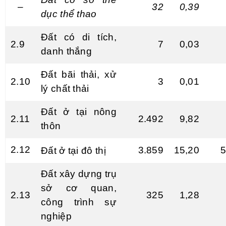
–
32
0,39
dục th
ể
thao
Đất có di tích,
2.9
7
0,03
danh thắng
Đất bãi th
ả
i, xử
2.10
3
0,01
lý chất thải
Đất ở tại nông
2.11
2.492
9,82
thôn
2.12
3.859
15,20
5
Đất ở tại đô thị
Đất xây dựng trụ
sở cơ quan,
2.13
325
1,28
công trình sự
nghiệp