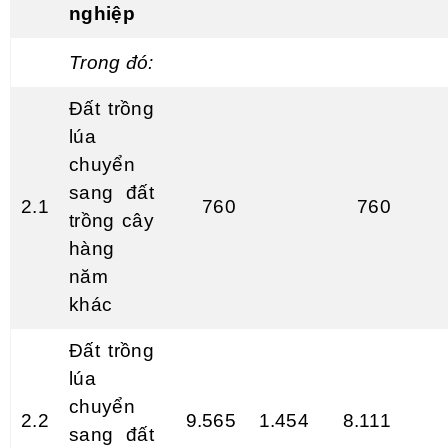
nghiệp
Trong đ
ó
:
Đất trồng
lúa
chuyển
sang đất
2.1
760
760
trồng cây
hàng
năm
khác
Đất
tr
ồng
lúa
chuyển
2.2
9.565
1.454
8.111
sang đất