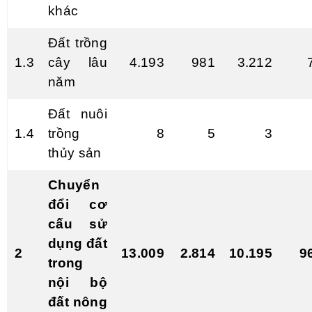
khác
Đất trồng
1.3
cây lâu
4.193
981
3.212
năm
Đất nuôi
1.4
trồng
8
5
3
thủy sản
Chuyển
đổi cơ
cấu sử
dụng đất
2
13.009
2.814
10.195
9
trong
nội
b
ộ
đất nông