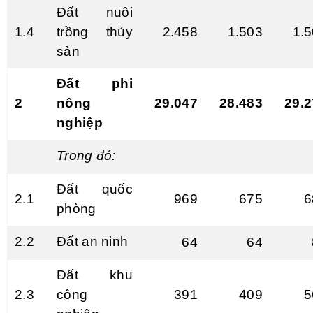
Đất nuôi
1.4
trồng thủy
2.458
1.503
1.
sản
Đất phi
2
nông
29.047
28.483
29.
nghiệp
Trong đ
ó
:
Đất quốc
2.1
969
675
6
phòng
2.2
Đất an ninh
64
64
Đất khu
2.3
công
391
409
5