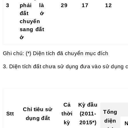
3
phải là
29
17
12
đ
ấ
t ở
chuyển
sang đất
ở
Ghi chú: (*) Diện tích đã chuyển mục đích
3. Diện tích đất chưa sử dụng đưa vào sử dụng 
Cả
K
ỳ
đầu
Chỉ tiêu sử
T
ổ
ng
Stt
thời
(2011-
dụng đất
diện
kỳ
2015*)