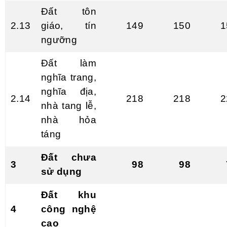
Đất tôn
2.13
giáo, tín
149
150
1
ngư
ỡ
ng
Đất làm
nghĩa trang,
nghĩa địa,
2.14
218
218
2
nhà tang lễ,
nhà hỏa
táng
Đất chưa
3
98
98
sử dụng
Đất khu
4
công nghệ
cao