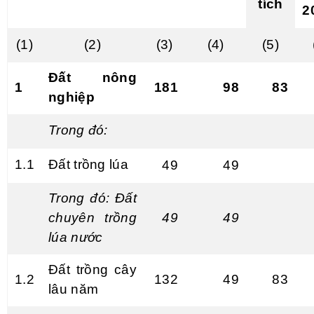
tích
2
(1)
(2)
(3)
(4)
(5)
Đất nông
1
181
98
83
nghiệp
Trong đó:
1.1
Đất
tr
ồng lúa
49
49
Trong đ
ó
: Đất
chuyên trồng
49
49
lúa nước
Đất trồng cây
1.2
132
49
83
lâu năm