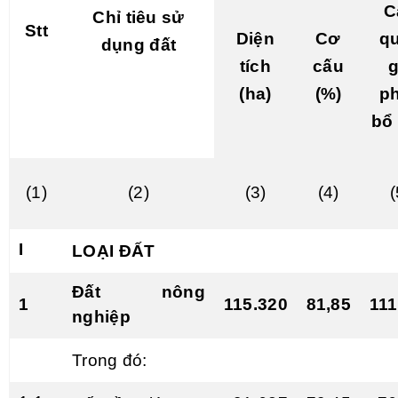
C
Chỉ tiêu sử
Stt
Diện
Cơ
q
dụng đất
tích
cấu
g
(ha)
(%)
p
bổ 
(1)
(2)
(3)
(4)
(
I
LOẠI ĐẤT
Đất nông
1
115.320
81,85
111
nghiệp
Trong đ
ó
: