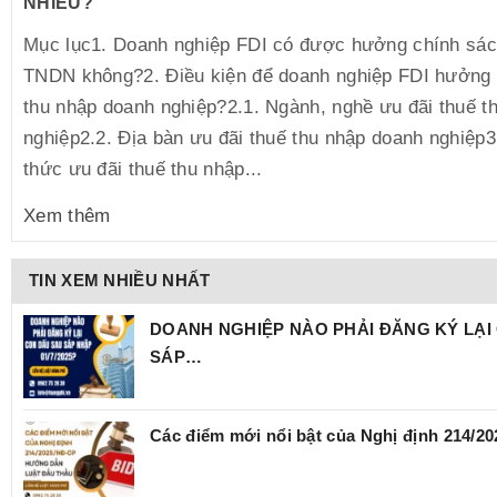
NHIÊU?
Mục lục1. Doanh nghiệp FDI có được hưởng chính sác
TNDN không?2. Điều kiện để doanh nghiệp FDI hưởng 
thu nhập doanh nghiệp?2.1. Ngành, nghề ưu đãi thuế t
nghiệp2.2. Địa bàn ưu đãi thuế thu nhập doanh nghiệp3
thức ưu đãi thuế thu nhập...
Xem thêm
TIN XEM NHIỀU NHẤT
DOANH NGHIỆP NÀO PHẢI ĐĂNG KÝ LẠI
SÁP…
Các điểm mới nổi bật của Nghị định 214/