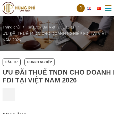
Trang chủ
Tin tức - Bài viết
Đầu tư
ƯU ĐÃI THUẾ TNDN CHO DOANH NGHIỆP FDI TẠI VIỆT
NAM 2026
ĐẦU TƯ
DOANH NGHIỆP
ƯU ĐÃI THUẾ TNDN CHO DOANH 
FDI TẠI VIỆT NAM 2026