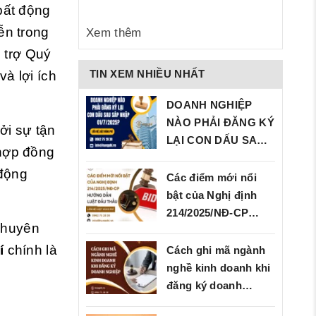
 bất động
ễn trong
Xem thêm
ỗ trợ Quý
TIN XEM NHIỀU NHẤT
à lợi ích
DOANH NGHIỆP
NÀO PHẢI ĐĂNG KÝ
ởi sự tận
LẠI CON DẤU SAU
 hợp đồng
SÁP…
 động
Các điểm mới nổi
bật của Nghị định
214/2025/NĐ‑CP…
chuyên
hí
chính là
Cách ghi mã ngành
nghề kinh doanh khi
đăng ký doanh
nghiệp