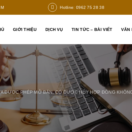
CM
Hotline: 0962 75 28 38
HỦ
GIỚI THIỆU
DỊCH VỤ
TIN TỨC – BÀI VIẾT
VĂN 
A ĐƯỢC PHÉP MỞ BÁN, CÓ ĐƯỢC HỦY HỢP ĐỒNG KHÔN