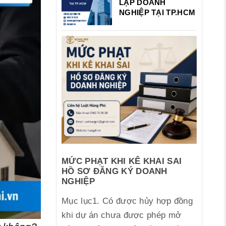
LẬP DOANH
NGHIỆP TẠI TP.HCM
MỨC PHẠT KHI KÊ KHAI SAI
HỒ SƠ ĐĂNG KÝ DOANH
NGHIỆP
Mục lục1. Có được hủy hợp đồng
khi dự án chưa được phép mở