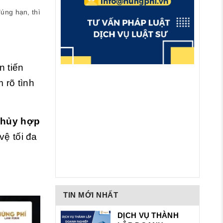
úng hạn, thì
n tiến
 rõ tình
 hủy hợp
vệ tối đa
TIN MỚI NHẤT
DỊCH VỤ THÀNH