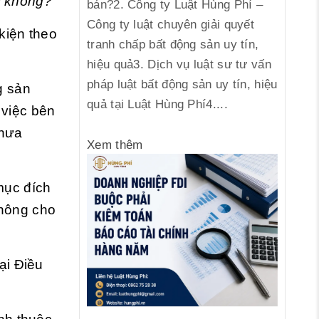
y không?
bán?2. Công ty Luật Hùng Phí –
Công ty luật chuyên giải quyết
kiện theo
tranh chấp bất động sản uy tín,
hiệu quả3. Dịch vụ luật sư tư vấn
pháp luật bất động sản uy tín, hiệu
g sản
quả tại Luật Hùng Phí4....
 việc bên
chưa
Xem thêm
mục đích
không cho
ại Điều