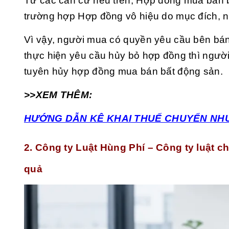
Từ các căn cứ nêu trên, Hợp đồng mua bán b
trường hợp Hợp đồng vô hiệu do mục đích, n
Vì vậy, người mua có quyền yêu cầu bên bá
thực hiện yêu cầu hủy bỏ hợp đồng thì người
tuyên hủy hợp đồng mua bán bất động sản.
>>XEM THÊM:
HƯỚNG DẪN KÊ KHAI THUẾ CHUYỂN NH
2. Công ty Luật Hùng Phí – Công ty luật ch
quả