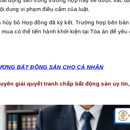
ất động sản trong trường hợp này sẽ được xác đị
ội dung vi phạm điều cấm của luật.
n hủy bỏ Hợp đồng đã ký kết. Trường hợp bên bán
 mua có thể tiến hành khởi kiện tại Tòa án để yêu
ƯỢNG BẤT ĐỘNG SẢN CHO CÁ NHÂN
uyên giải quyết tranh chấp bất động sản uy tín,