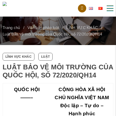
Trang chủ
Văn bản pháp luật
LĨNH VỰC KHÁC
Luật Bảo vệ môi trường của Quốc hội, số 72/2020/QH14
LĨNH VỰC KHÁC
LUẬT
LUẬT BẢO VỆ MÔI TRƯỜNG CỦA
QUỐC HỘI, SỐ 72/2020/QH14
QUỐC HỘI
CỘNG HÒA XÃ HỘI
——–
CHỦ NGHĨA VIỆT NAM
Độc lập – Tự do –
Hạnh phúc