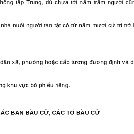
không tập Trung, dù chưa tới năm trăm người cũ
hà nuôi người tàn tật có từ năm mươi cử tri trở l
n dân xã, phường hoặc cấp tương đương định và 
ng khu vực bỏ phiếu riêng.
CÁC BAN BẦU CỬ, CÁC TỔ BẦU CỬ