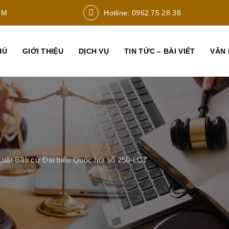
CM
Hotline: 0962 75 28 38
HỦ
GIỚI THIỆU
DỊCH VỤ
TIN TỨC – BÀI VIẾT
VĂN 
Luật Bầu cử Đại biểu Quốc hội số 250-LCT