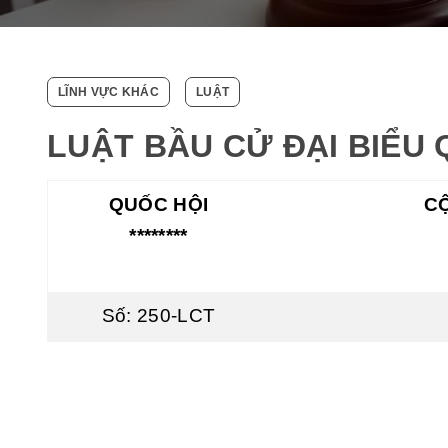
LĨNH VỰC KHÁC
LUẬT
LUẬT BẦU CỬ ĐẠI BIỂU 
QUỐC HỘI
CỘ
********
Số: 250-LCT