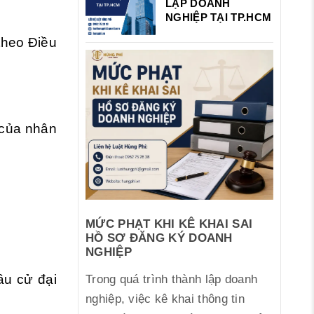
LẬP DOANH
NGHIỆP TẠI TP.HCM
theo Điều
 của nhân
MỨC PHẠT KHI KÊ KHAI SAI
HỒ SƠ ĐĂNG KÝ DOANH
NGHIỆP
ầu cử đại
Trong quá trình thành lập doanh
nghiệp, việc kê khai thông tin