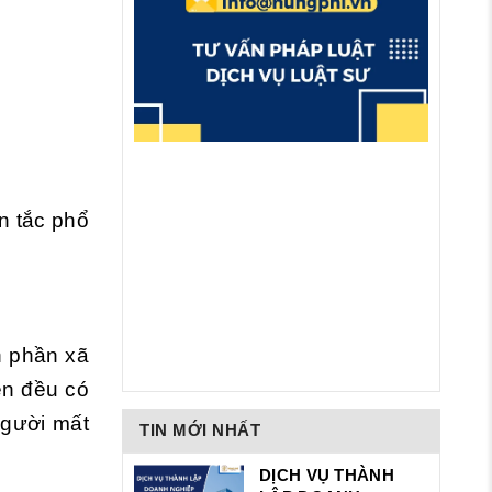
n tắc phổ
h phần xã
lên đều có
người mất
TIN MỚI NHẤT
DỊCH VỤ THÀNH