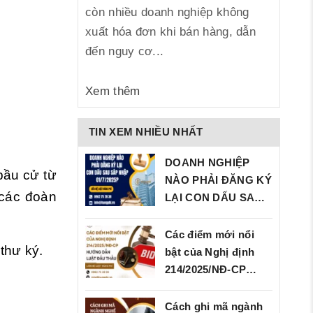
còn nhiều doanh nghiệp không
xuất hóa đơn khi bán hàng, dẫn
đến nguy cơ...
Xem thêm
TIN XEM NHIỀU NHẤT
DOANH NGHIỆP
bầu cử từ
NÀO PHẢI ĐĂNG KÝ
 các đoàn
LẠI CON DẤU SAU
SÁP…
Các điểm mới nổi
thư ký.
bật của Nghị định
214/2025/NĐ‑CP…
Cách ghi mã ngành