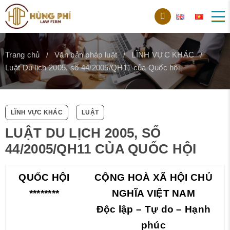
Trang chủ
Văn bản pháp luật
LĨNH VỰC KHÁC
Luật Du lịch 2005, số 44/2005/QH11 của Quốc hội
LĨNH VỰC KHÁC
LUẬT
LUẬT DU LỊCH 2005, SỐ
44/2005/QH11 CỦA QUỐC HỘI
QUỐC HỘI
CỘNG HOÀ XÃ HỘI CHỦ
********
NGHĨA VIỆT NAM
Độc lập – Tự do – Hạnh
phúc