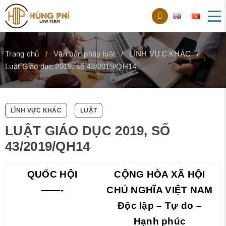
Trang chủ
Văn bản pháp luật
LĨNH VỰC KHÁC
Luật Giáo dục 2019, số 43/2019/QH14
LĨNH VỰC KHÁC
LUẬT
LUẬT GIÁO DỤC 2019, SỐ
43/2019/QH14
QUỐC HỘI
CỘNG HÒA XÃ HỘI
——-
CHỦ NGHĨA VIỆT NAM
Độc lập – Tự do –
Hạnh phúc