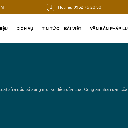
CM
Hotline: 0962 75 28 38
HIỆU
DỊCH VỤ
TIN TỨC – BÀI VIẾT
VĂN BẢN PHÁP L
Luật sửa đổi, bổ sung một số điều của Luật Công an nhân dân củ