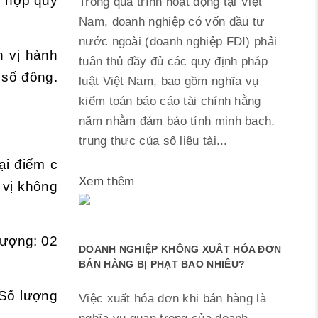
g hợp quy
Trong quá trình hoạt động tại Việt
Nam, doanh nghiệp có vốn đầu tư
nước ngoài (doanh nghiệp FDI) phải
n vị hành
tuân thủ đầy đủ các quy định pháp
n số đông.
luật Việt Nam, bao gồm nghĩa vụ
kiểm toán báo cáo tài chính hằng
năm nhằm đảm bảo tính minh bạch,
trung thực của số liệu tài...
ại điểm c
Xem thêm
 vị không
lượng: 02
DOANH NGHIỆP KHÔNG XUẤT HÓA ĐƠN
BÁN HÀNG BỊ PHẠT BAO NHIÊU?
Số lượng
Việc xuất hóa đơn khi bán hàng là