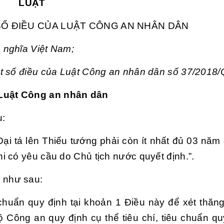
LUẬT
SỐ ĐIỀU CỦA LUẬT CÔNG AN NHÂN DÂN
 nghĩa Việt Nam;
ột số điều của Luật Công an nhân dân số 37/2018
uật Công an nhân dân
u:
ại tá lên Thiếu tướng phải còn ít nhất đủ 03 năm 
 có yêu cầu do Chủ tịch nước quyết định.”.
3
như sau:
u chuẩn quy định tại khoản 1 Điều này để xét thăn
Công an quy định cụ thể tiêu chí, tiêu chuẩn quy