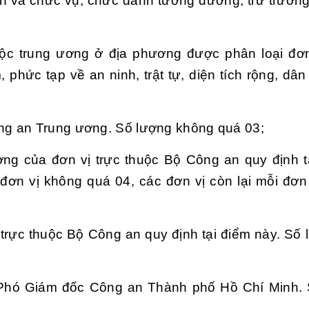
an và chức vụ, chức danh tương đương, trừ trườn
uộc trung ương ở địa phương được phân loại đơ
m, phức tạp về an ninh, trật tự, diện tích rộng, dâ
ng an Trung ương. Số lượng không quá 03;
ng của đơn vị trực thuộc Bộ Công an quy định t
đơn vị không quá 04, các đơn vị còn lại mỗi đơn
rực thuộc Bộ Công an quy định tại điểm này. Số 
Phó Giám đốc Công an Thành phố Hồ Chí Minh. 