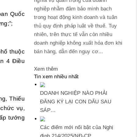
nghĩa vụ quan trọng của doanh
nghiệp nhằm đảm bảo minh bạch
 ban Quốc
trong hoạt động kinh doanh và tuân
ng;”;
thủ quy định pháp luật về thuế. Tuy
nhiên, trên thực tế vẫn còn nhiều
doanh nghiệp không xuất hóa đơn khi
phố thuộc
bán hàng, dẫn đến nguy cơ...
ản 4 Điều
Xem thêm
Tin xem nhiều nhất
DOANH NGHIỆP NÀO PHẢI
ng, Thiếu
ĐĂNG KÝ LẠI CON DẤU SAU
 chức vụ,
SÁP…
cấp tướng
Các điểm mới nổi bật của Nghị
định 214/2025/NĐ‑CP…