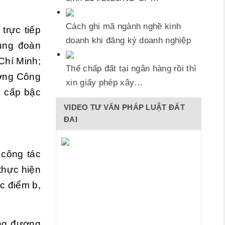
Cách ghi mã ngành nghề kinh
trực tiếp
doanh khi đăng ký doanh nghiệp
ung đoàn
Chí Minh;
Thế chấp đất tại ngân hàng rồi thì
ưởng Công
xin giấy phép xây…
ó cấp bậc
VIDEO TƯ VẤN PHÁP LUẬT ĐẤT
ĐAI
 công tác
thực hiện
ác điểm b,
ơng đương