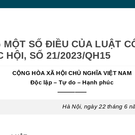
G MỘT SỐ ĐIỀU CỦA LUẬT 
HỘI, SỐ 21/2023/QH15
CỘNG HÒA XÃ HỘI CHỦ NGHĨA VIỆT NAM
Độc lập – Tự do – Hạnh phúc
—————
Hà Nội, ngày 22 tháng 6 