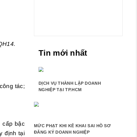
/QH14.
Tin mới nhất
DỊCH VỤ THÀNH LẬP DOANH
công tác;
NGHIỆP TẠI TP.HCM
g cấp bậc
MỨC PHẠT KHI KÊ KHAI SAI HỒ SƠ
ĐĂNG KÝ DOANH NGHIỆP
 định tại