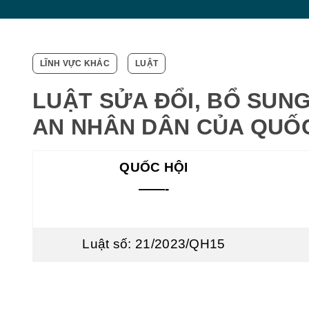
LĨNH VỰC KHÁC
LUẬT
LUẬT SỬA ĐỔI, BỔ SUN
AN NHÂN DÂN CỦA QUỐC 
QUỐC HỘI
——-
Luật số: 21/2023/QH15