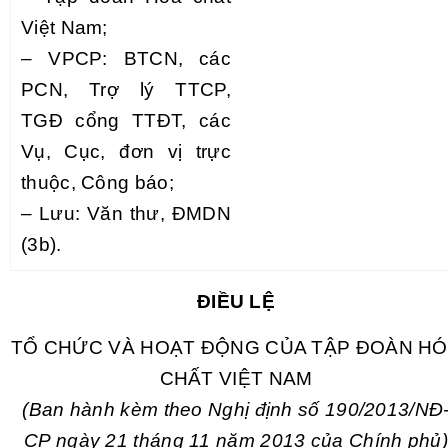
Việt Nam;
–
VPCP: BTCN, các
PCN, Trợ lý TTCP,
TGĐ cổng TTĐT,
các
Vụ, Cục, đ
ơn
vị trực
thuộc, Công báo;
–
L
ưu
: V
ă
n thư, ĐMDN
(3b).
ĐIỀU LỆ
TỔ CHỨC VÀ HOẠT ĐỘNG CỦA TẬP ĐOÀN H
CHẤT VIỆT NAM
(Ban hành kèm theo Nghị định số
1
90/20
1
3/NĐ
CP ngày 21 tháng
11
năm 20
1
3 của Ch
í
nh phủ)