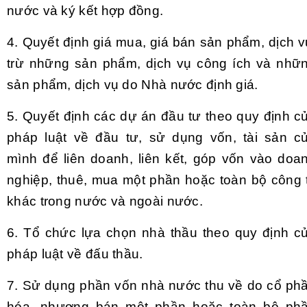
nước và ký kết hợp đồng.
4.
Quyết định giá mua, giá bán sản phẩm, dịch v
trừ những sản phẩm, dịch vụ công ích và nhữ
sản phẩm, dịch vụ do Nhà nước định giá.
5.
Quyết định các dự án đầu tư theo quy định c
pháp luật về đầu tư, sử dụng vốn, tài sản c
mình để liên doanh, liên kết, góp vốn vào doa
nghiệp, thuê, mua một ph
ầ
n hoặc toàn bộ công 
khác trong nước và ngoài nước.
6.
Tổ chức lựa chọn nhà thầu theo quy định c
pháp luật về đấu thầu.
7.
Sử dụng phần vốn nhà nước thu về do c
ổ
ph
hóa, nhượng bán một phần hoặc toàn bộ ph