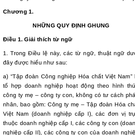
Chương
1.
NHỮN
G
QUY ĐỊNH GHUNG
Điều 1. Giải thích từ ngữ
1.
Trong Điều lệ này, các từ ngữ, thuật ngữ d
ư
đây được hiểu như sau:
a)
“Tập đoàn Công nghiệp Hóa chất Việt Nam” 
tổ hợp doanh nghiệp hoạt động theo hình th
công ty mẹ – công ty con, không có tư cách ph
nhân, bao gồm: Công ty mẹ – Tập đoàn Hóa ch
Việt Nam (doanh nghiệp cấp I), các đơn vị tr
thuộc doanh nghiệp cấp I, các công ty con (doa
nghiệp cấp II), các công ty con của doanh nghi