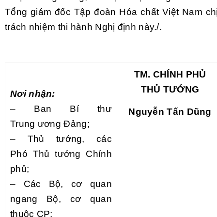
Tổng giám đốc Tập đoàn Hóa chất Việt Nam ch
trách nhiệm thi hành Nghị định này./.
TM. CHÍNH PHỦ
THỦ TƯỚNG
Nơi nhận:
–
Ban Bí thư
Nguyễn Tấn Dũng
Trung
ươ
ng Đảng;
–
Thủ tướng, các
Ph
ó
Thủ tướng Chính
phủ;
–
Các Bộ, cơ quan
ngang Bộ, cơ quan
thuộc CP;