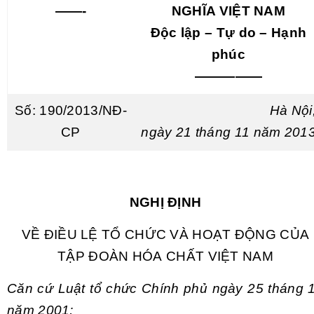
——-
NGHĨA VIỆT NAM
Độc lập – Tự do – Hạnh
phúc
—————
Số:
190/2013/NĐ-
Hà Nội
CP
ngày
21
tháng
11
năm
201
NGHỊ ĐỊNH
VỀ ĐIỀU LỆ TỔ CHỨC VÀ HOẠT ĐỘNG CỦA
TẬP ĐOÀN HÓ
A
CHẤT VIỆT NAM
Căn cứ Luật tổ chức Ch
í
nh phủ
ngày 25 th
á
ng 
năm 200
1
;