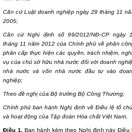
Căn cứ Luật doanh nghiệp ngày 29 th
á
ng 11 n
2005;
Căn cứ Nghị định số 99/20
1
2/NĐ-CP
ngày 
tháng
11
năm 20
1
2 của Chính phủ về phân côn
phân cấp thực hiện các quyền, trách nhiệm, ngh
vụ của chủ sở hữu nhà nước đối với doanh nghi
nhà nước và vốn nhà nước đầu tư vào doa
nghiệp;
Theo đề nghị của Bộ trưởng Bộ Công Thương
;
Ch
í
nh phủ ban hành Nghị định về Điều lệ tổ ch
và hoạt động của Tập đoàn Hóa chất Việt Nam
,
Điều 1.
Ban hành kèm theo Nghị định này Điều 