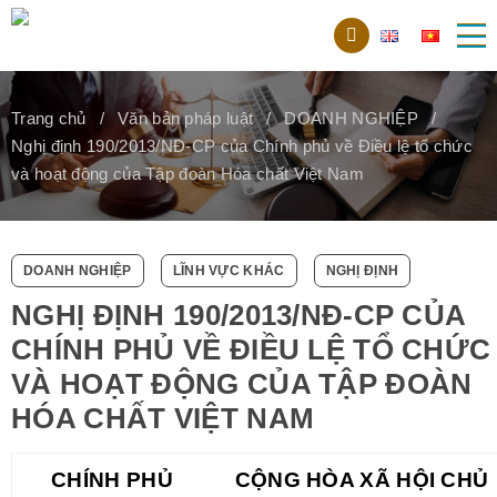
Trang chủ
Văn bản pháp luật
DOANH NGHIỆP
Nghị định 190/2013/NĐ-CP của Chính phủ về Điều lệ tổ chức
và hoạt động của Tập đoàn Hóa chất Việt Nam
DOANH NGHIỆP
LĨNH VỰC KHÁC
NGHỊ ĐỊNH
NGHỊ ĐỊNH 190/2013/NĐ-CP CỦA
CHÍNH PHỦ VỀ ĐIỀU LỆ TỔ CHỨC
VÀ HOẠT ĐỘNG CỦA TẬP ĐOÀN
HÓA CHẤT VIỆT NAM
CHÍNH PHỦ
CỘNG HÒA XÃ HỘI CHỦ