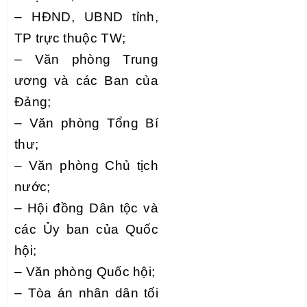
–
HĐND, UBND tỉnh,
TP trực thuộc TW;
–
Văn phòng Trung
ương và các Ban của
Đảng;
–
V
ă
n phòng Tổng Bí
thư;
–
Văn phòng Chủ tịch
nước;
–
Hội đồng Dân tộc và
các Ủy ban của Quốc
hội;
–
Văn phòng Quốc hội;
–
Tòa án nhân dân tối