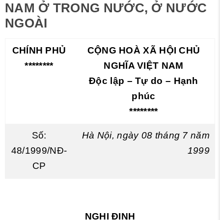
NAM Ở TRONG NƯỚC, Ở NƯỚC
NGOÀI
CHÍNH PHỦ
CỘNG HOÀ XÃ HỘI CHỦ
********
NGHĨA VIỆT NAM
Độc lập – Tự do – Hạnh
phúc
********
Số:
Hà Nội, ngày 08 tháng 7 năm
48/1999/NĐ-
1999
CP
NGHỊ ĐỊNH