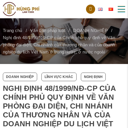
Trang chủ
Văn bản pháp luật
DOANH NGHIỆP
Nghị định 48/1999/NĐ-CP của Chính phủ quy định về Văn
phòng đại diện, Chi nhánh của thương nhân và của doanh
nghiệp du lịch Việt Nam ở trong nước, ở nước ngoài
DOANH NGHIỆP
LĨNH VỰC KHÁC
NGHỊ ĐỊNH
NGHỊ ĐỊNH 48/1999/NĐ-CP CỦA
CHÍNH PHỦ QUY ĐỊNH VỀ VĂN
PHÒNG ĐẠI DIỆN, CHI NHÁNH
CỦA THƯƠNG NHÂN VÀ CỦA
DOANH NGHIỆP DU LỊCH VIỆT