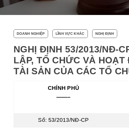
DOANH NGHIỆP
LĨNH VỰC KHÁC
NGHỊ ĐỊNH
NGHỊ ĐỊNH 53/2013/NĐ-
LẬP, TỔ CHỨC VÀ HOẠT
TÀI SẢN CỦA CÁC TỔ CH
CHÍNH PHỦ
——–
Số: 53/2013/NĐ-CP