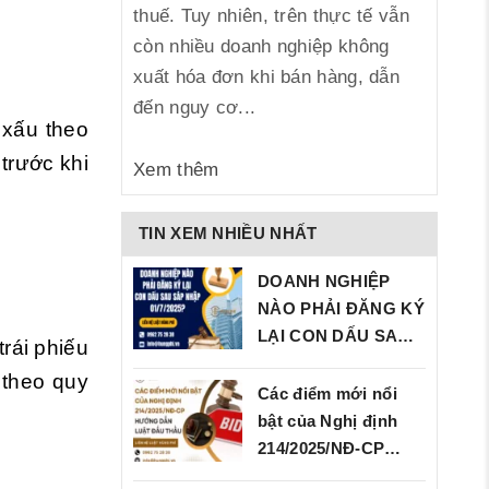
thuế. Tuy nhiên, trên thực tế vẫn
còn nhiều doanh nghiệp không
xuất hóa đơn khi bán hàng, dẫn
đến nguy cơ...
 xấu theo
trước khi
Xem thêm
TIN XEM NHIỀU NHẤT
DOANH NGHIỆP
NÀO PHẢI ĐĂNG KÝ
LẠI CON DẤU SAU
rái phiếu
SÁP…
 theo quy
Các điểm mới nổi
bật của Nghị định
214/2025/NĐ‑CP…