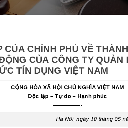
CP CỦA CHÍNH PHỦ VỀ THÀN
 ĐỘNG CỦA CÔNG TY QUẢN 
ỨC TÍN DỤNG VIỆT NAM
CỘNG HÒA XÃ HỘI CHỦ NGHĨA VIỆT NAM
Độc lập – Tự do – Hạnh phúc
—————-
Hà Nội, ngày 18 tháng 05 