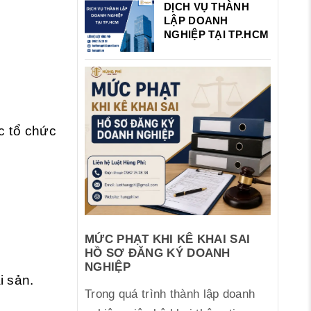
DỊCH VỤ THÀNH
LẬP DOANH
NGHIỆP TẠI TP.HCM
c tổ chức
MỨC PHẠT KHI KÊ KHAI SAI
HỒ SƠ ĐĂNG KÝ DOANH
NGHIỆP
i sản.
Trong quá trình thành lập doanh