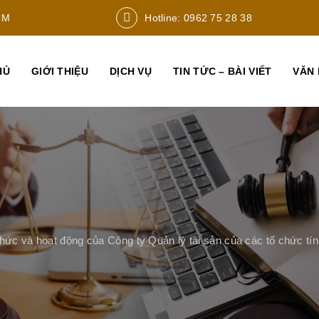
CM
Hotline: 0962 75 28 38
HỦ
GIỚI THIỆU
DỊCH VỤ
TIN TỨC – BÀI VIẾT
VĂN 
hức và hoạt động của Công ty Quản lý tài sản của các tổ chức tí