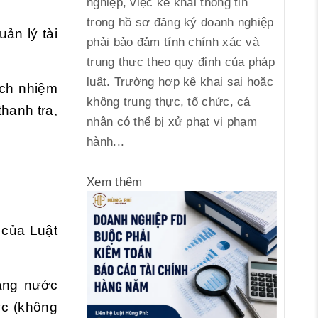
nghiệp, việc kê khai thông tin
trong hồ sơ đăng ký doanh nghiệp
ản lý tài
phải bảo đảm tính chính xác và
trung thực theo quy định của pháp
luật. Trường hợp kê khai sai hoặc
ách nhiệm
không trung thực, tổ chức, cá
hanh tra,
nhân có thể bị xử phạt vi phạm
hành...
Xem thêm
 của Luật
àng nước
ức (không