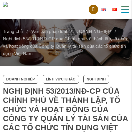
Trang chủ
Văn bản pháp luật
DOANH NGHIỆP
Nghị định 53/2013/NĐ-CP của Chính phủ về thành lập, tổ chức
và hoạt động của Công ty Quản lý tài sản của các tổ chức tín
dụng Việt Nam
DOANH NGHIỆP
LĨNH VỰC KHÁC
NGHỊ ĐỊNH
NGHỊ ĐỊNH 53/2013/NĐ-CP CỦA
CHÍNH PHỦ VỀ THÀNH LẬP, TỔ
CHỨC VÀ HOẠT ĐỘNG CỦA
CÔNG TY QUẢN LÝ TÀI SẢN CỦA
CÁC TỔ CHỨC TÍN DỤNG VIỆT