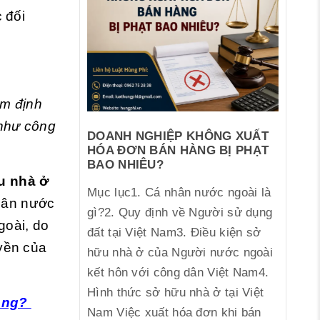
 đối
am định
ở như công
DOANH NGHIỆP KHÔNG XUẤT
HÓA ĐƠN BÁN HÀNG BỊ PHẠT
BAO NHIÊU?
u nhà ở
Mục lục1. Cá nhân nước ngoài là
nhân nước
gì?2. Quy định về Người sử dụng
goài, do
đất tại Việt Nam3. Điều kiện sở
uyền của
hữu nhà ở của Người nước ngoài
kết hôn với công dân Việt Nam4.
Hình thức sở hữu nhà ở tại Việt
hông?
Nam Việc xuất hóa đơn khi bán