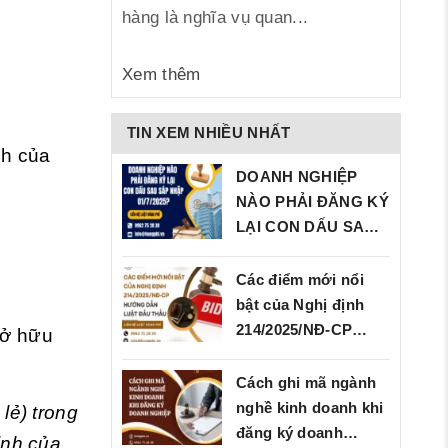
hàng là nghĩa vụ quan...
Xem thêm
TIN XEM NHIỀU NHẤT
nh của
DOANH NGHIỆP
NÀO PHẢI ĐĂNG KÝ
LẠI CON DẤU SAU
SÁP…
Các điểm mới nổi
bật của Nghị định
214/2025/NĐ‑CP…
sở hữu
Cách ghi mã ngành
nghề kinh doanh khi
lẻ) trong
đăng ký doanh
ịnh của