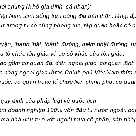
ọi chung là hộ gia đình, cá nhân);
t Nam sinh sống trên cùng địa bàn thôn, làng, ấp
cư tương tự có cùng phong tục, tập quán hoặc có 
yện, thánh thất, thánh đường, niệm phật đường, tu
ủa tổ chức tôn giáo và cơ sở khác của tôn giáo;
ao gồm cơ quan đại diện ngoại giao, cơ quan lãnh
c năng ngoại giao được Chính phủ Việt Nam thừa 
quốc, cơ quan hoặc tổ chức liên chính phủ, cơ quan
quy định của pháp luật về quốc tịch;
ồm doanh nghiệp 100% vốn đầu tư nước ngoài, d
 mà nhà đầu tư nước ngoài mua cổ phần, sáp nhập