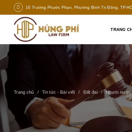
15 Trương Phước Phan, Phường Bình Trị Đông, TP.H
TRANG C
Trang chủ
Tin tức - Bài viết
Đất đai
Người nước n