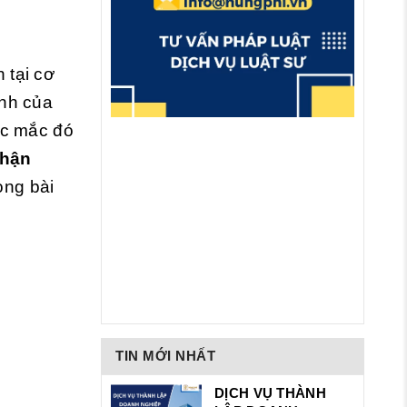
 tại cơ
ịnh của
ắc mắc đó
nhận
ong bài
TIN MỚI NHẤT
DỊCH VỤ THÀNH