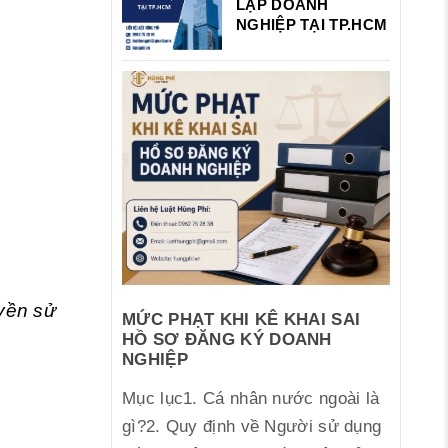
LẬP DOANH
NGHIỆP TẠI TP.HCM
yền sử
MỨC PHẠT KHI KÊ KHAI SAI
HỒ SƠ ĐĂNG KÝ DOANH
NGHIỆP
Mục lục1. Cá nhân nước ngoài là
gì?2. Quy định về Người sử dụng