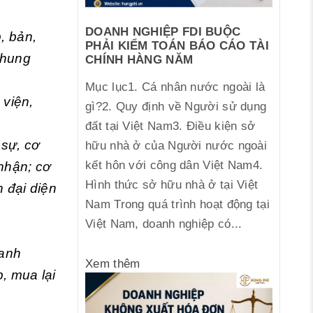
DOANH NGHIỆP FDI BUỘC
, bản,
PHẢI KIỂM TOÁN BÁO CÁO TÀI
chung
CHÍNH HÀNG NĂM
Mục lục1. Cá nhân nước ngoài là
 viện,
gì?2. Quy định về Người sử dụng
đất tại Việt Nam3. Điều kiện sở
 sự, cơ
hữu nhà ở của Người nước ngoài
kết hôn với công dân Việt Nam4.
nhận; cơ
Hình thức sở hữu nhà ở tại Việt
 đại diện
Nam Trong quá trình hoạt động tại
Việt Nam, doanh nghiệp có...
oanh
Xem thêm
, mua lại