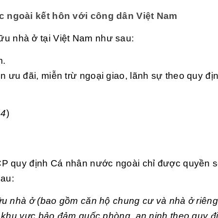
c ngoài kết hôn với công dân Việt Nam
u nhà ở tại Việt Nam như sau:
m.
 ưu đãi, miễn trừ ngoại giao, lãnh sự theo quy đị
14
)
CP quy định Cá nhân nước ngoài chỉ được quyền 
sau:
u nhà ở (bao gồm căn hộ chung cư và nhà ở riêng 
ừ khu vực bảo đảm quốc phòng, an ninh theo quy đ