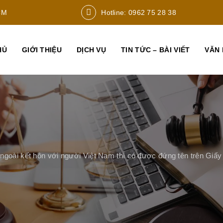
CM
Hotline: 0962 75 28 38
HỦ
GIỚI THIỆU
DỊCH VỤ
TIN TỨC – BÀI VIẾT
VĂN 
goài kết hôn với người Việt Nam thì có được đứng tên trên Giấ