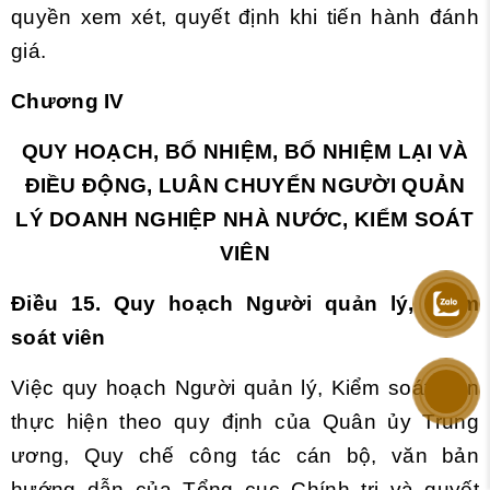
quyền xem xét, quyết định khi tiến hành đánh
giá.
Chương IV
QUY HOẠCH, BỔ NHIỆM, BỔ NHIỆM LẠI VÀ
ĐIỀU ĐỘNG, LUÂN CHUYỂN NGƯỜI QUẢN
LÝ DOANH NGHIỆP NHÀ NƯỚC, KIỂM SOÁT
VIÊN
Điều 15. Quy hoạch Người quản lý, Kiểm
soát viên
Việc quy hoạch Người quản lý, Kiểm soát viên
thực hiện theo quy định của Quân ủy Trung
ương, Quy chế công tác cán bộ, văn bản
hướng dẫn của Tổng cục Chính trị và quyết