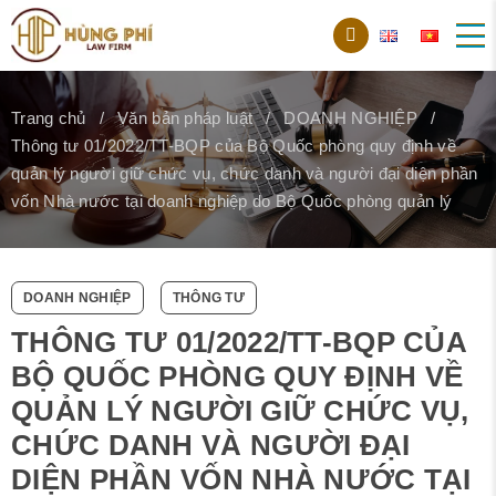
Trang chủ
Văn bản pháp luật
DOANH NGHIỆP
Thông tư 01/2022/TT-BQP của Bộ Quốc phòng quy định về
quản lý người giữ chức vụ, chức danh và người đại diện phần
vốn Nhà nước tại doanh nghiệp do Bộ Quốc phòng quản lý
DOANH NGHIỆP
THÔNG TƯ
THÔNG TƯ 01/2022/TT-BQP CỦA
BỘ QUỐC PHÒNG QUY ĐỊNH VỀ
QUẢN LÝ NGƯỜI GIỮ CHỨC VỤ,
CHỨC DANH VÀ NGƯỜI ĐẠI
DIỆN PHẦN VỐN NHÀ NƯỚC TẠI