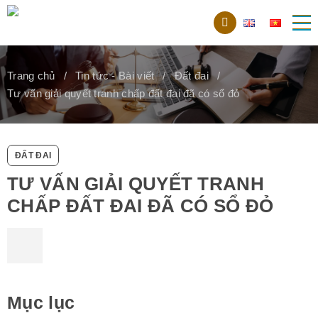
Trang chủ
Tin tức - Bài viết
Đất đai
Tư vấn giải quyết tranh chấp đất đai đã có sổ đỏ
ĐẤT ĐAI
TƯ VẤN GIẢI QUYẾT TRANH
CHẤP ĐẤT ĐAI ĐÃ CÓ SỔ ĐỎ
Mục lục