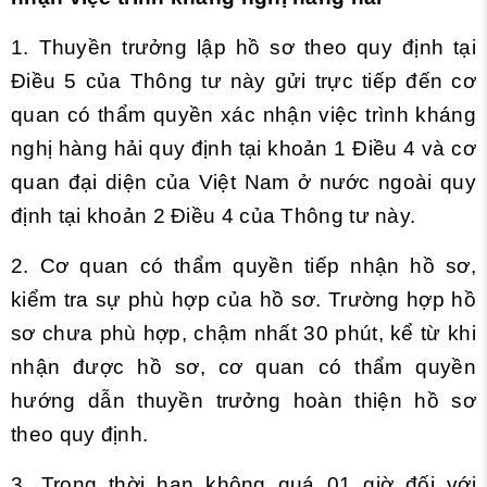
1. Thuyề
n
trưởng lập h
ồ sơ
theo quy định tại
Điều 5 của Thông tư này gửi trực tiếp đến cơ
quan có thẩm quyền xác nhận việc trình kháng
nghị hàng hải quy định tại khoản 1 Điều 4
và
cơ
quan đại diện của Việt Nam ở nước ngoài quy
định tại khoản 2 Điều 4
c
ủa Thông tư này.
2. Cơ quan có thẩm quyền tiếp nhận hồ sơ,
kiểm tra sự phù hợp của hồ sơ. Trường hợp hồ
sơ chưa phù hợp, chậm nhất 30 phút, kể từ khi
nhận được h
ồ
sơ
,
cơ qu
a
n c
ó
thẩm quyền
hướng dẫn thuyền trưởng hoàn thiện hồ sơ
theo quy định.
3. Trong thời hạn không quá 01 giờ đối với