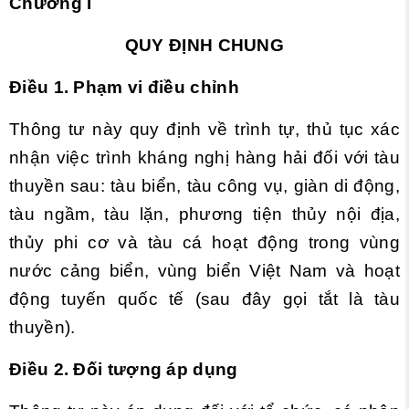
Chương I
QUY ĐỊNH CHUNG
Điều 1. Phạm vi điều chỉnh
Thông tư này quy định về trình tự, thủ tục xác
nhận việc trình kháng nghị hàng hải đối với tàu
thuyền sau: tàu biển, tàu công vụ, giàn di động,
tàu ng
ầ
m, tàu lặn, phương tiện thủy nội địa,
thủy phi cơ và tàu cá hoạt động trong vùng
nước cảng biển, vùng biển
V
iệt Nam và hoạt
động tuy
ế
n quốc t
ế
(sau đây gọi t
ắ
t là tàu
thuyền).
Điều 2. Đối tượng áp dụng