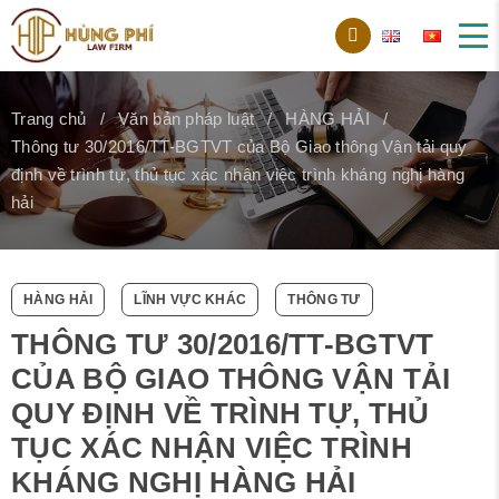
Trang chủ
Văn bản pháp luật
HÀNG HẢI
Thông tư 30/2016/TT-BGTVT của Bộ Giao thông Vận tải quy
định về trình tự, thủ tục xác nhận việc trình kháng nghị hàng
hải
HÀNG HẢI
LĨNH VỰC KHÁC
THÔNG TƯ
THÔNG TƯ 30/2016/TT-BGTVT
CỦA BỘ GIAO THÔNG VẬN TẢI
QUY ĐỊNH VỀ TRÌNH TỰ, THỦ
TỤC XÁC NHẬN VIỆC TRÌNH
KHÁNG NGHỊ HÀNG HẢI