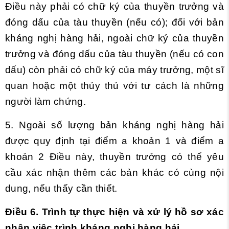
Điều này phải có chữ ký của thuyền trưởng và
đóng dấu của tàu thuyền (nếu có); đối với bản
kháng nghị hàng hải, ngoài chữ ký của thuy
ề
n
trưởng và đóng d
ấ
u của tàu thuy
ề
n (n
ế
u có con
dấu) còn phải có chữ ký của máy trưởng, một sĩ
quan hoặc một thủy thủ với tư cách là những
người làm chứng.
5. Ngoài số lượng bản kháng nghị hàng hải
được quy định tại điểm a khoản 1 và điểm a
khoản 2 Điều này, thuyền trưởng có thể yêu
c
ầ
u xác nhận thêm các bản khác có cùng nội
dung, nế
u
th
ấy
cần thiết.
Điều 6. Trình tự thực hiện và xử lý hồ sơ xác
nhận việc trình kháng nghị hàng hải