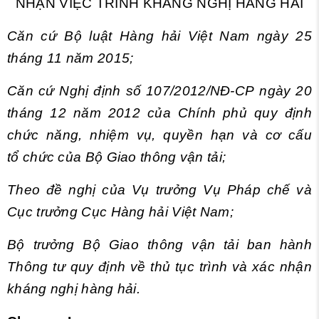
NHẬN VIỆC TRÌNH KHÁNG NGHỊ HÀNG HẢI
Căn c
ứ
Bộ
luật
Hàng hải Việt Nam ngày 25
tháng
11
năm 2015;
Căn cứ Nghị định số 107/2012/NĐ-CP n
g
ày 20
tháng 12 năm 20
1
2 của Chính phủ quy định
chức năng, nhiệm vụ, quyền hạn và cơ cấu
t
ổ
chức của Bộ Giao thông vận tải;
Theo đề nghị của Vụ trưởng Vụ Pháp chế và
Cục trưởng Cục Hàng hải Việt Nam;
Bộ trưởng Bộ Giao thông vận tải ban hành
Thông tư quy định về thủ tục
tr
ình và xác nhận
kháng nghị hàng hải.