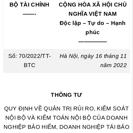
BỘ TÀI CHÍNH
CỘNG HÒA XÃ HỘI CHỦ
——-
NGHĨA VIỆT NAM
Độc lập – Tự do – Hạnh
phúc
—————
Số: 70/2022/TT-
Hà Nội, ngày 16 tháng 11
BTC
năm 2022
THÔNG TƯ
QUY ĐỊNH VỀ QUẢN TRỊ RỦI RO, KIỂM SOÁT
NỘI BỘ VÀ KIỂM TOÁN NỘI BỘ CỦA DOANH
NGHIỆP BẢO HIỂM, DOANH NGHIỆP TÁI BẢO