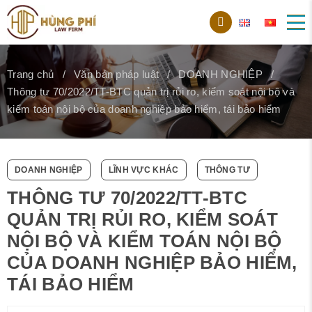
Trang chủ
Văn bản pháp luật
DOANH NGHIỆP
Thông tư 70/2022/TT-BTC quản trị rủi ro, kiểm soát nội bộ và
kiểm toán nội bộ của doanh nghiệp bảo hiểm, tái bảo hiểm
DOANH NGHIỆP
LĨNH VỰC KHÁC
THÔNG TƯ
THÔNG TƯ 70/2022/TT-BTC
QUẢN TRỊ RỦI RO, KIỂM SOÁT
NỘI BỘ VÀ KIỂM TOÁN NỘI BỘ
CỦA DOANH NGHIỆP BẢO HIỂM,
TÁI BẢO HIỂM